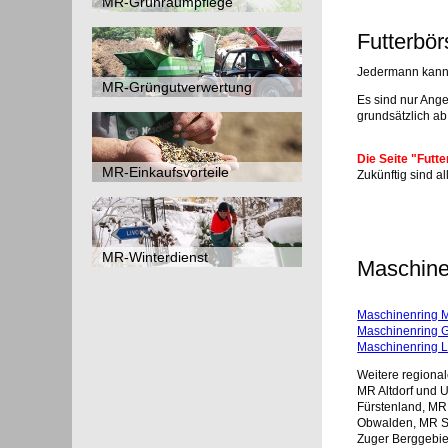
MR-Grünraumpflege
Futterbör
Jedermann kann h
MR-Grüngutverwertung
Es sind nur Ang
grundsätzlich ab
Die Seite "Fut
MR-Einkaufsvorteile
Zukünftig sind a
MR-Winterdienst
Maschine
Maschinenring M
Maschinenring 
Maschinenring 
Weitere regiona
MR Altdorf und 
Fürstenland, MR
Obwalden, MR S
Zuger Berggebi