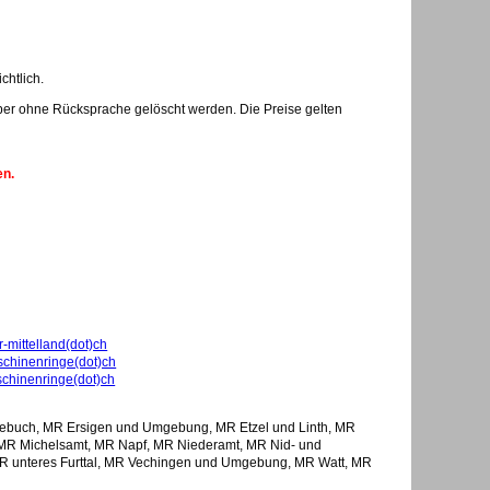
chtlich.
er ohne Rücksprache gelöscht werden. Die Preise gelten
en.
r-mittelland(dot)ch
schinenringe(dot)ch
schinenringe(dot)ch
ebuch, MR Ersigen und Umgebung, MR Etzel und Linth, MR
 MR Michelsamt, MR Napf, MR Niederamt, MR Nid- und
 unteres Furttal, MR Vechingen und Umgebung, MR Watt, MR