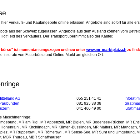
se
ier Verkaufs- und Kaufangebote online erfassen. Angebote sind sofort für alle ersi
ebote aus der Schweiz zugelassen. Angebote aus dem Ausland können vom Betreib
 Hof/Feld des Verkäufers. Der Transport übernimmt also der Käufer.
terbörse" ist momentan umgezogen und neu unter
www.mr-marktplatz.ch
zu find
lle Inserate von Futterbörse und Online-Markt am gleichen Ort.
nringe
ittelland AG
055 251 41 41
info(at)m
Graubünden
081 925 38 38
gr(at)ma
Luzern
041 460 49 00
lu(at)ma
le Maschinenringe:
Umgebung, MR am Rigi, MR Appenzell, MR Biglen, MR Bodensee-Rücken, MR Entl
 Hohenrain , MR Kirchlindach, MR Künten-Busslingen, MR Malters, MR Mandach,
piez, MR Rupperswil, MR Römerswil, MR Sense-See, MR Suhr und Umgebung, MR
et, MBR Thurgau, MBR Schaffhausen