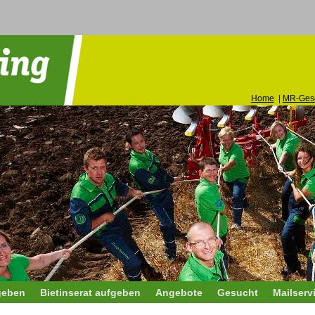
Home
|
MR-Gesc
geben
Bietinserat aufgeben
Angebote
Gesucht
Mailserv